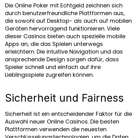
Die Online Poker mit Echtgeld zeichnen sich
durch benutzerfreundliche Plattformen aus,
die sowohl auf Desktop- als auch auf mobilen
Geräten hervorragend funktionieren. Viele
dieser Casinos bieten auch spezielle mobile
Apps an, die das Spielen unterwegs
erleichtern. Die intuitive Navigation und das
ansprechende Design sorgen dafür, dass
Spieler schnell und einfach auf ihre
Lieblingsspiele zugreifen können.
Sicherheit und Fairness
Sicherheit ist ein entscheidender Faktor für die
Auswahl neuer Online Casinos. Die besten
Plattformen verwenden die neuesten
Verschlüsselungstechnologien, um die Daten