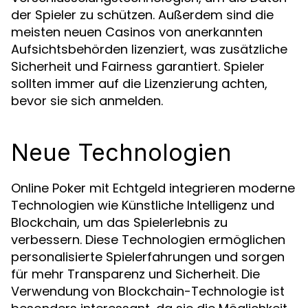
der Spieler zu schützen. Außerdem sind die
meisten neuen Casinos von anerkannten
Aufsichtsbehörden lizenziert, was zusätzliche
Sicherheit und Fairness garantiert. Spieler
sollten immer auf die Lizenzierung achten,
bevor sie sich anmelden.
Neue Technologien
Online Poker mit Echtgeld integrieren moderne
Technologien wie Künstliche Intelligenz und
Blockchain, um das Spielerlebnis zu
verbessern. Diese Technologien ermöglichen
personalisierte Spielerfahrungen und sorgen
für mehr Transparenz und Sicherheit. Die
Verwendung von Blockchain-Technologie ist