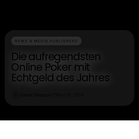
NEWS & MEDIA PUBLISHERS
Die aufregendsten
Online Poker mit
Echtgeld des Jahres
Daniel Simpson
Nov 19, 2024
D