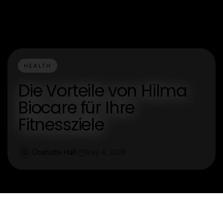
HEALTH
Die Vorteile von Hilma
Biocare für Ihre
Fitnessziele
Charlotte Hall
May 4, 2026
C