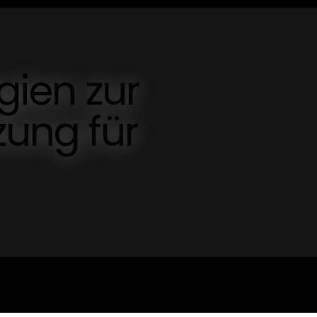
egien zur
zung für