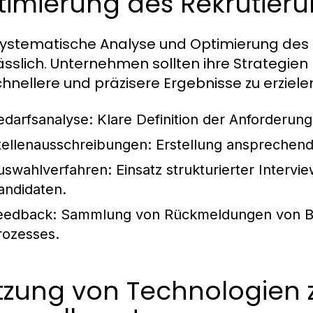
timierung des Rekrutier
systematische Analyse und Optimierung des 
ässlich. Unternehmen sollten ihre Strategi
hnellere und präzisere Ergebnisse zu erziele
edarfsanalyse:
Klare Definition der Anforderung
tellenausschreibungen:
Erstellung ansprechende
uswahlverfahren:
Einsatz strukturierter Interv
andidaten.
eedback:
Sammlung von Rückmeldungen von Be
rozesses.
tzung von Technologien 