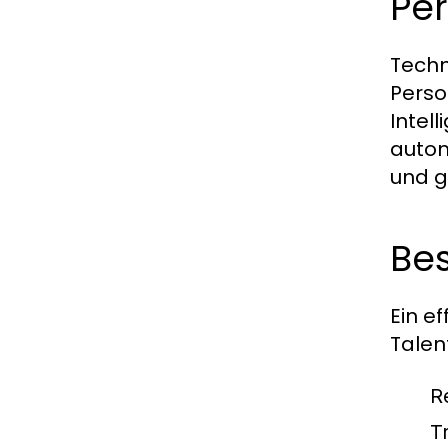
Pe
Techn
Perso
Intel
autom
und g
Be
Ein e
Talen
R
T