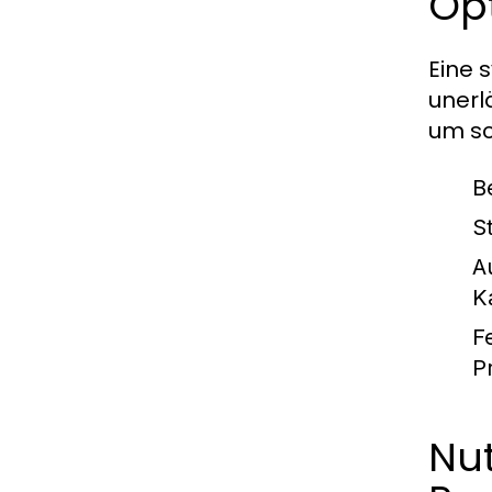
Op
Eine 
unerl
um sc
B
S
A
K
F
P
Nu