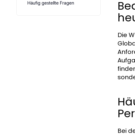
Be
Häufig gestellte Fragen
heu
Die W
Globa
Anfor
Aufga
finde
sonde
Hä
Pe
Bei d