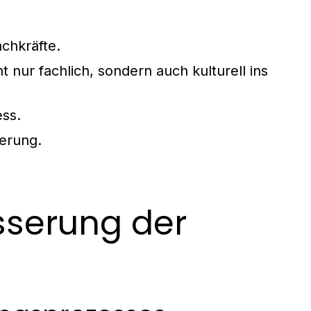
chkräfte.
t nur fachlich, sondern auch kulturell ins
ess.
ierung.
.
sserung der