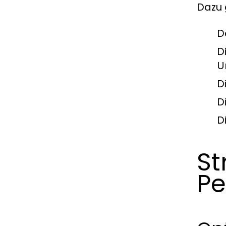
Dazu 
D
D
U
D
D
D
St
Pe