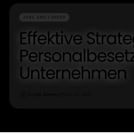
JOBS AND CAREER
Effektive Strat
Personalbeset
Unternehmen
Crystal Jimenez
Dec 24, 2025
C