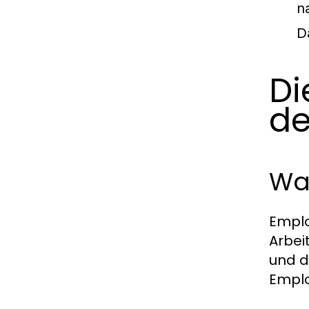
n
D
Di
de
Wa
Emplo
Arbei
und d
Emplo