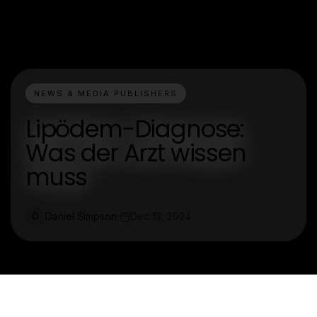
NEWS & MEDIA PUBLISHERS
Lipödem-Diagnose:
Was der Arzt wissen
muss
Daniel Simpson
Dec 13, 2024
D