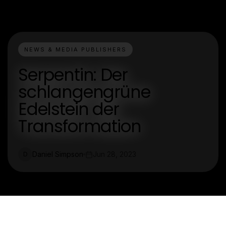
NEWS & MEDIA PUBLISHERS
Serpentin: Der
schlangengrüne
Edelstein der
Transformation
Daniel Simpson
Jun 28, 2023
D