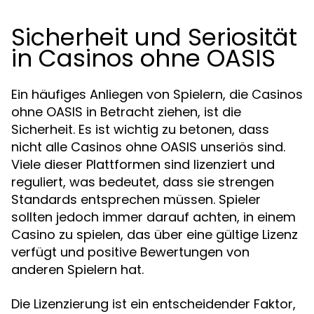
Sicherheit und Seriosität
in Casinos ohne OASIS
Ein häufiges Anliegen von Spielern, die Casinos
ohne OASIS in Betracht ziehen, ist die
Sicherheit. Es ist wichtig zu betonen, dass
nicht alle Casinos ohne OASIS unseriös sind.
Viele dieser Plattformen sind lizenziert und
reguliert, was bedeutet, dass sie strengen
Standards entsprechen müssen. Spieler
sollten jedoch immer darauf achten, in einem
Casino zu spielen, das über eine gültige Lizenz
verfügt und positive Bewertungen von
anderen Spielern hat.
Die Lizenzierung ist ein entscheidender Faktor,