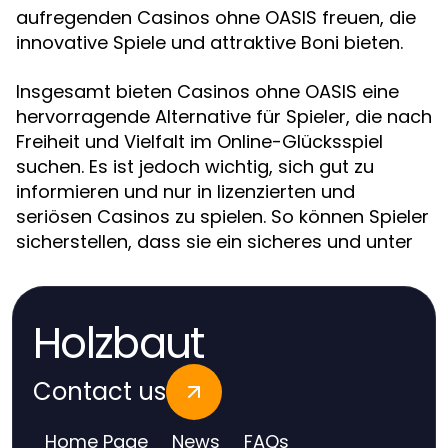
aufregenden Casinos ohne OASIS freuen, die
innovative Spiele und attraktive Boni bieten.
Insgesamt bieten Casinos ohne OASIS eine
hervorragende Alternative für Spieler, die nach
Freiheit und Vielfalt im Online-Glücksspiel
suchen. Es ist jedoch wichtig, sich gut zu
informieren und nur in lizenzierten und
seriösen Casinos zu spielen. So können Spieler
sicherstellen, dass sie ein sicheres und unter
Holzbaut
Contact us
Home Page
News
FAQs