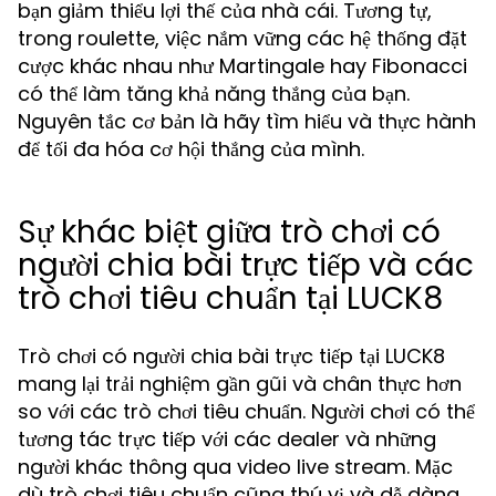
bạn giảm thiểu lợi thế của nhà cái. Tương tự,
trong roulette, việc nắm vững các hệ thống đặt
cược khác nhau như Martingale hay Fibonacci
có thể làm tăng khả năng thắng của bạn.
Nguyên tắc cơ bản là hãy tìm hiểu và thực hành
để tối đa hóa cơ hội thắng của mình.
Sự khác biệt giữa trò chơi có
người chia bài trực tiếp và các
trò chơi tiêu chuẩn tại LUCK8
Trò chơi có người chia bài trực tiếp tại LUCK8
mang lại trải nghiệm gần gũi và chân thực hơn
so với các trò chơi tiêu chuẩn. Người chơi có thể
tương tác trực tiếp với các dealer và những
người khác thông qua video live stream. Mặc
dù trò chơi tiêu chuẩn cũng thú vị và dễ dàng,