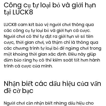
Công cụ tự loại bỏ và giới hạn
tại LUCK8
LUCK8 cam kết bảo vệ người chơi thông qua
các công cụ tự loại bỏ và giới hạn cá cược.
Người chơi có thể tự đặt ra giới hạn về số tiền
cược, thời gian chơi, và thậm chí là thông qua
các chương trình tự loại bỏ để ngừng chơi trong
một khoảng thời gian xác định. Điều này giúp
đảm bảo rằng họ có thể kiểm soát tốt hơn hành
trình cá cược của mình.
Nhận biết các dấu hiệu của vấn
đề cờ bạc
Người chơi cần nhận biết những dấu hiệu cho