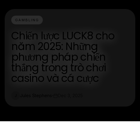
GAMBLING
Chiến lược LUCK8 cho
năm 2025: Những
phương pháp chiến
thắng trong trò chơi
casino và cá cược
Jules Stephens
Dec 3, 2025
J