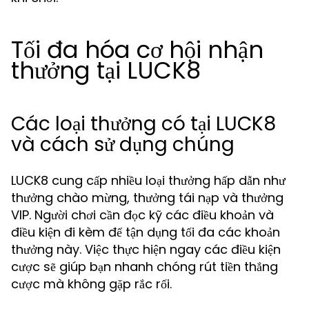
Tối đa hóa cơ hội nhận
thưởng tại LUCK8
Các loại thưởng có tại LUCK8
và cách sử dụng chúng
LUCK8 cung cấp nhiều loại thưởng hấp dẫn như
thưởng chào mừng, thưởng tái nạp và thưởng
VIP. Người chơi cần đọc kỹ các điều khoản và
điều kiện đi kèm để tận dụng tối đa các khoản
thưởng này. Việc thực hiện ngay các điều kiện
cược sẽ giúp bạn nhanh chóng rút tiền thắng
cược mà không gặp rắc rối.