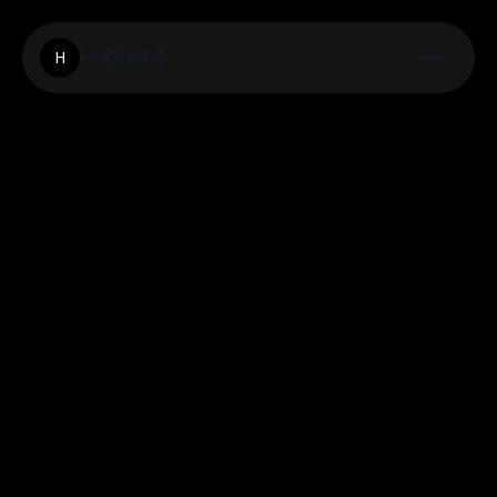
Holzbaut
H