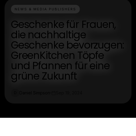
NEWS & MEDIA PUBLISHERS
Geschenke für Frauen,
die nachhaltige
Geschenke bevorzugen:
GreenKitchen Töpfe
und Pfannen für eine
grüne Zukunft
Daniel Simpson
Sep 19, 2024
D