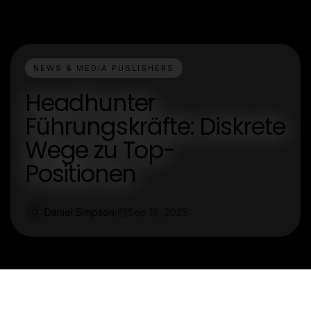
NEWS & MEDIA PUBLISHERS
Headhunter
Führungskräfte: Diskrete
Wege zu Top-
Positionen
Daniel Simpson
Sep 18, 2025
D