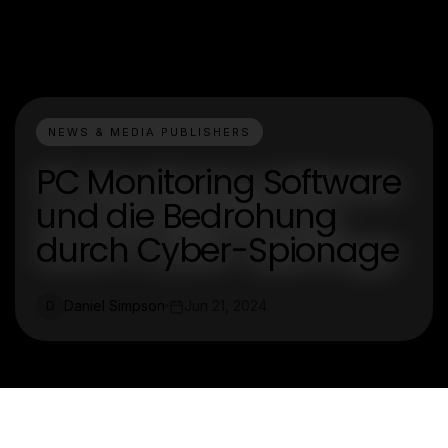
NEWS & MEDIA PUBLISHERS
PC Monitoring Software
und die Bedrohung
durch Cyber-Spionage
Daniel Simpson
Jun 21, 2024
D