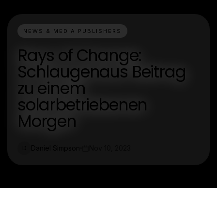
NEWS & MEDIA PUBLISHERS
Rays of Change:
Schlaugenaus Beitrag
zu einem
solarbetriebenen
Morgen
Daniel Simpson
Nov 10, 2023
D