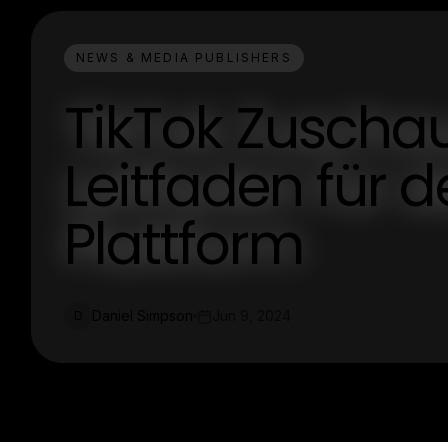
NEWS & MEDIA PUBLISHERS
TikTok Zuschau
Leitfaden für d
Plattform
Daniel Simpson
Jun 9, 2024
D