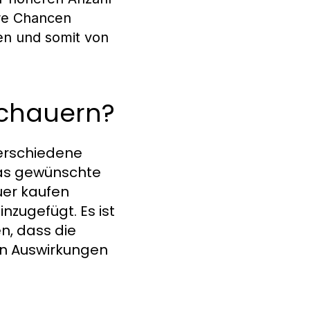
re Chancen
en und somit von
schauern?
verschiedene
 das gewünschte
uer kaufen
nzugefügt. Es ist
n, dass die
en Auswirkungen