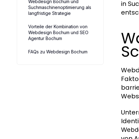
Webdesign Bochum und
in Su
Suchmaschinenoptimierung als
entsc
langfristige Strategie
Vorteile der Kombination von
W
Webdesign Bochum und SEO
Agentur Bochum
Sc
FAQs zu Webdesign Bochum
Webde
Fakto
barri
Webse
Unter
Ident
Webd
von A