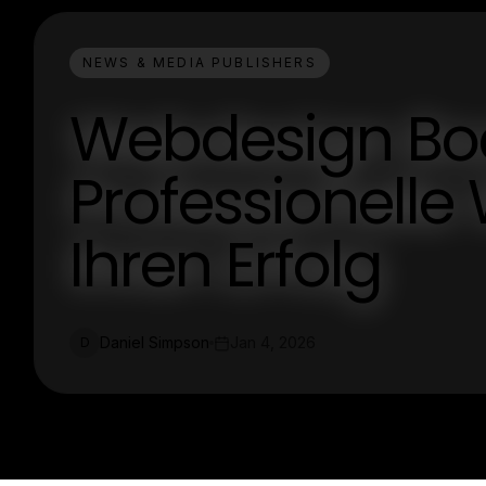
NEWS & MEDIA PUBLISHERS
Webdesign Bo
Professionelle
Ihren Erfolg
Daniel Simpson
Jan 4, 2026
D