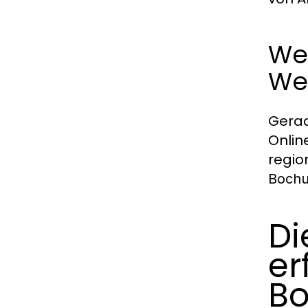
We
We
Gerad
Onlin
regio
Boch
Di
er
B