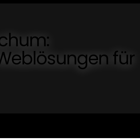
chum:
 Weblösungen für