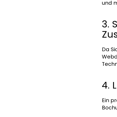
und m
3. 
Zu
Da Si
Webde
Techn
4. 
Ein p
Bochu