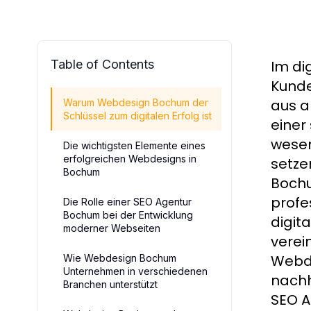
Table of Contents
Im di
Kunde
aus a
Warum Webdesign Bochum der
Schlüssel zum digitalen Erfolg ist
einer
wesen
Die wichtigsten Elemente eines
erfolgreichen Webdesigns in
setze
Bochum
Bochu
profe
Die Rolle einer SEO Agentur
Bochum bei der Entwicklung
digit
moderner Webseiten
verei
Webde
Wie Webdesign Bochum
Unternehmen in verschiedenen
nachh
Branchen unterstützt
SEO A