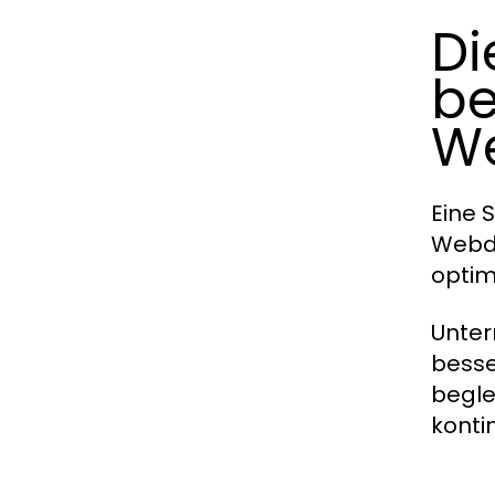
Di
be
We
Eine 
Webde
optim
Unter
besse
begle
konti