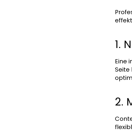
Profe
effek
1. 
Eine 
Seite
optim
2.
Cont
flexi