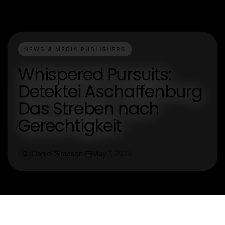
NEWS & MEDIA PUBLISHERS
Whispered Pursuits:
Detektei Aschaffenburg
Das Streben nach
Gerechtigkeit
Daniel Simpson
May 1, 2024
D