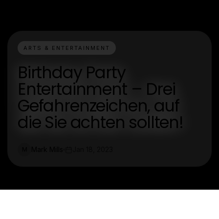
ARTS & ENTERTAINMENT
Birthday Party
Entertainment – Drei
Gefahrenzeichen, auf
die Sie achten sollten!
Mark Mills
Jan 18, 2023
M