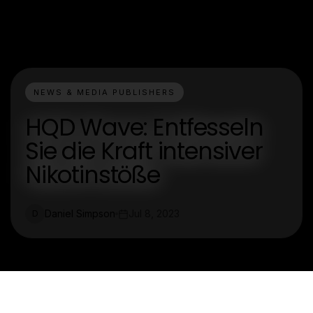
NEWS & MEDIA PUBLISHERS
HQD Wave: Entfesseln
Sie die Kraft intensiver
Nikotinstöße
Daniel Simpson
Jul 8, 2023
D